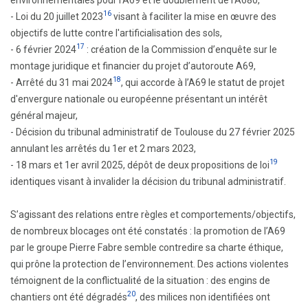
environnementales pour l'A69 et le doublement de l’A680,
16
- Loi du 20 juillet 2023
visant à faciliter la mise en œuvre des
objectifs de lutte contre l'artificialisation des sols,
17
- 6 février 2024
: création de la Commission d’enquête sur le
montage juridique et financier du projet d’autoroute A69,
18
- Arrêté du 31 mai 2024
, qui accorde à l’A69 le statut de projet
d'envergure nationale ou européenne présentant un intérêt
général majeur,
- Décision du tribunal administratif de Toulouse du 27 février 2025
annulant les arrêtés du 1er et 2 mars 2023,
19
- 18 mars et 1er avril 2025, dépôt de deux propositions de loi
identiques visant à invalider la décision du tribunal administratif.
S’agissant des relations entre règles et comportements/objectifs,
de nombreux blocages ont été constatés : la promotion de l’A69
par le groupe Pierre Fabre semble contredire sa charte éthique,
qui prône la protection de l’environnement. Des actions violentes
témoignent de la conflictualité de la situation : des engins de
20
chantiers ont été dégradés
, des milices non identifiées ont