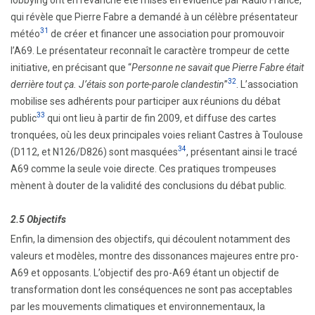
lobbying ont en revanche été mises en évidence par Radio France,
qui révèle que Pierre Fabre a demandé à un célèbre présentateur
31
météo
de créer et financer une association pour promouvoir
l’A69. Le présentateur reconnaît le caractère trompeur de cette
initiative, en précisant que “
Personne ne savait que Pierre Fabre était
32
derrière tout ça. J’étais son porte-parole clandestin
”
. L’association
mobilise ses adhérents pour participer aux réunions du débat
33
public
qui ont lieu à partir de fin 2009, et diffuse des cartes
tronquées, où les deux principales voies reliant Castres à Toulouse
34
(D112, et N126/D826) sont masquées
, présentant ainsi le tracé
A69 comme la seule voie directe. Ces pratiques trompeuses
mènent à douter de la validité des conclusions du débat public.
2.5 Objectifs
Enfin, la dimension des objectifs, qui découlent notamment des
valeurs et modèles, montre des dissonances majeures entre pro-
A69 et opposants. L’objectif des pro-A69 étant un objectif de
transformation dont les conséquences ne sont pas acceptables
par les mouvements climatiques et environnementaux, la