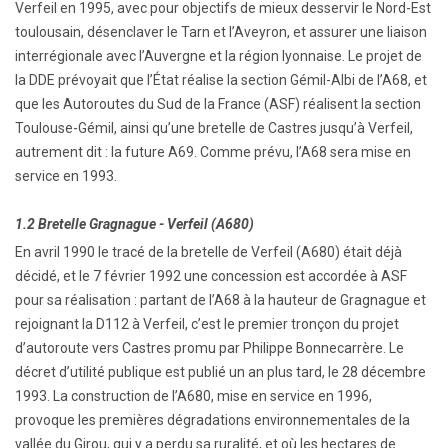
Verfeil en 1995, avec pour objectifs de mieux desservir le Nord-Est
toulousain, désenclaver le Tarn et l’Aveyron, et assurer une liaison
interrégionale avec l’Auvergne et la région lyonnaise. Le projet de
la DDE prévoyait que l’État réalise la section Gémil-Albi de l’A68, et
que les Autoroutes du Sud de la France (ASF) réalisent la section
Toulouse-Gémil, ainsi qu’une bretelle de Castres jusqu’à Verfeil,
autrement dit : la future A69. Comme prévu, l’A68 sera mise en
service en 1993.
1.2 Bretelle Gragnague - Verfeil (A680)
En avril 1990 le tracé de la bretelle de Verfeil (A680) était déjà
décidé, et le 7 février 1992 une concession est accordée à ASF
pour sa réalisation : partant de l’A68 à la hauteur de Gragnague et
rejoignant la D112 à Verfeil, c’est le premier tronçon du projet
d’autoroute vers Castres promu par Philippe Bonnecarrère. Le
décret d’utilité publique est publié un an plus tard, le 28 décembre
1993. La construction de l’A680, mise en service en 1996,
provoque les premières dégradations environnementales de la
vallée du Girou, qui y a perdu sa ruralité, et où les hectares de