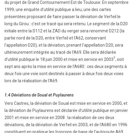
du projet de Grand Contournement Est de Toulouse. En septembre
1999, une enquête d’utilité publique a lieu, une des cartes
présentées proposant de faire passer la déviation de Verfeil le
long du Girou : c’est ce tracé qui sera retenu. Le segment de la D20
initiale entre la D112 et la ZAD du verger sera renommé D212 (la
partie nord de la D20, entre Verfeil et l’A62, conservant
l’appellation D20), et la déviation, prenant l’appellation D20, sera
ultérieurement intégrée au tracé de l’A69. Elle sera déclarée
7
d’utilité publique le 18 juin 2000 et mise en service en 2003
, soit
sept ans après la mise en service de l’A680 : ces deux segments à
deux fois une voie sont destinés à passer à deux fois deux voies
lors de la réalisation de l’A69.
1.4 Déviations de Soual et Puylaurens
Vers Castres, la déviation de Soual est mise en service en 2000, et
la déviation de Puylaurens est déclarée d’utilité publique en janvier
2001 et mise en service en 2008 : la réalisation de ces deux
déviations, de la déviation de Verfeil en 2003, et de l’A680 en 1996
constituent en pratique les tronçons de base de l’autoroute A69