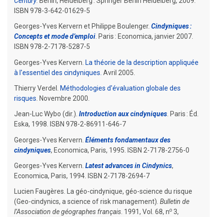
Century
. Berlin, Heidelberg : Springer Berlin Heidelberg, 2009.
ISBN 978-3-642-01629-5
Georges-Yves Kervern et Philippe Boulenger.
Cindyniques :
Concepts et mode d’emploi
. Paris : Economica, janvier 2007.
ISBN 978-2-7178-5287-5
Georges-Yves Kervern.
La théorie de la description appliquée
à l'essentiel des cindyniques.
Avril 2005.
Thierry Verdel.
Méthodologies d'évaluation globale des
risques
. Novembre 2000.
Jean-Luc Wybo (dir.).
Introduction aux cindyniques
. Paris : Éd.
Eska, 1998. ISBN 978-2-86911-646-7
Georges-Yves Kervern.
Éléments fondamentaux des
cindyniques
, Economica, Paris, 1995. ISBN 2-7178-2756-0
Georges-Yves Kervern.
Latest advances in Cindynics
,
Economica, Paris, 1994. ISBN 2-7178-2694-7
Lucien Faugères. La géo-cindynique, géo-science du risque
(Geo-cindynics, a science of risk management).
Bulletin de
o
l’Association de géographes français
. 1991, Vol. 68, n
3,