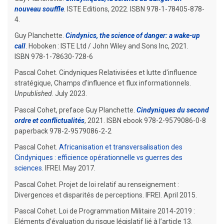
nouveau souffle
. ISTE Editions, 2022. ISBN 978-1-78405-878-
4.
Guy
Planchette
.
Cindynics, the science of danger: a wake-up
call
. Hoboken : ISTE Ltd / John Wiley and Sons Inc, 2021.
ISBN 978-1-78630-728-6
Pascal Cohet. Cindyniques Relativisées et lutte d'influence
stratégique, Champs d'influence et flux informationnels.
Unpublished
. July 2023.
Pascal Cohet, preface Guy Planchette.
Cindyniques du second
ordre et conflictualités
, 2021. ISBN
ebook
978-2-9579086-0-8
paperback
978-2-9579086-2-2
Pascal Cohet.
Africanisation et transversalisation des
Cindyniques : efficience opérationnelle vs guerres des
sciences
. IFREI. May 2017.
Pascal Cohet. Projet de loi relatif au renseignement :
Divergences et disparités de perceptions. IFREI. April 2015.
Pascal Cohet. Loi de Programmation Militaire 2014-2019 :
Eléments d’évaluation du risque législatif lié à l’article 13.